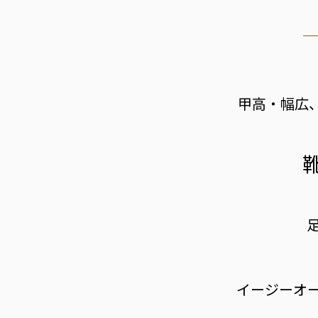
甲高・幅広、
イージーオ