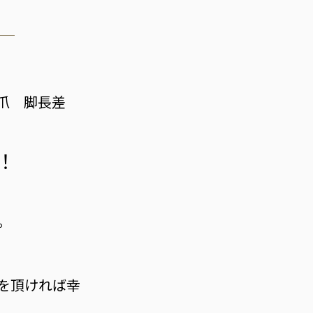
巻き爪 脚長差
！
。
を頂ければ幸